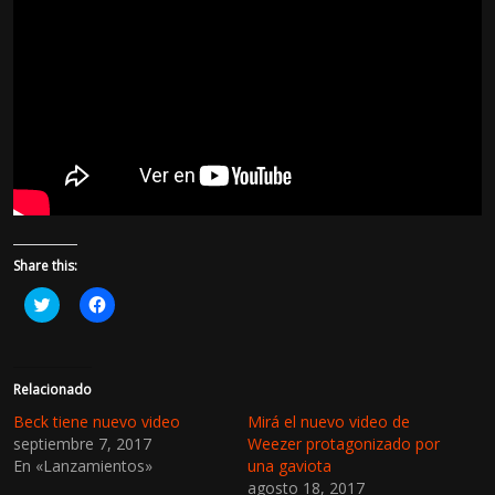
Share this:
H
H
a
a
z
z
c
c
l
l
i
i
c
c
Relacionado
p
p
a
a
Beck tiene nuevo video
Mirá el nuevo video de
r
r
septiembre 7, 2017
Weezer protagonizado por
a
a
c
c
En «Lanzamientos»
una gaviota
o
o
agosto 18, 2017
m
m