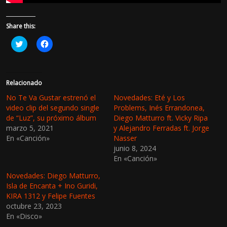
Share this:
H
H
a
a
z
z
c
c
l
l
i
i
c
c
Relacionado
p
p
a
a
No Te Va Gustar estrenó el
Novedades: Eté y Los
r
r
video clip del segundo single
Problems, Inés Errandonea,
a
a
c
c
de “Luz”, su próximo álbum
Diego Matturro ft. Vicky Ripa
o
o
marzo 5, 2021
y Alejandro Ferradas ft. Jorge
m
m
p
p
En «Canción»
Nasser
a
a
r
r
junio 8, 2024
t
t
En «Canción»
i
i
r
r
e
e
Novedades: Diego Matturro,
n
n
Isla de Encanta + Ino Guridi,
T
F
w
a
KIRA 1312 y Felipe Fuentes
i
c
octubre 23, 2023
t
e
t
b
En «Disco»
e
o